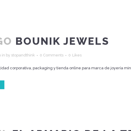
GO
BOUNIK JEWELS
h
in
by
stopandthink
0 Comments
0
Likes
idad corporativa, packaging y tienda online para marca de joyería minim