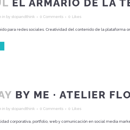
UL
EL ARMARIO DE LA T
h
in
by
stopandthink
0 Comments
0
Likes
ido para redes sociales. Creatividad del contenido de la plataforma onl
AY
BY ME · ATELIER FL
h
in
by
stopandthink
0 Comments
0
Likes
idad corporativa, portfolio, web y comunicación en social media market