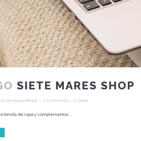
GO
SIETE MARES SHOP
h
in
by
stopandthink
0 Comments
0
Likes
ra tienda de ropa y complementos....