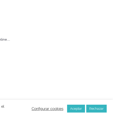
ine....
 Política de privacidad
| Política de cookies
 el
Configurar cookies
Aceptar
Rechazar