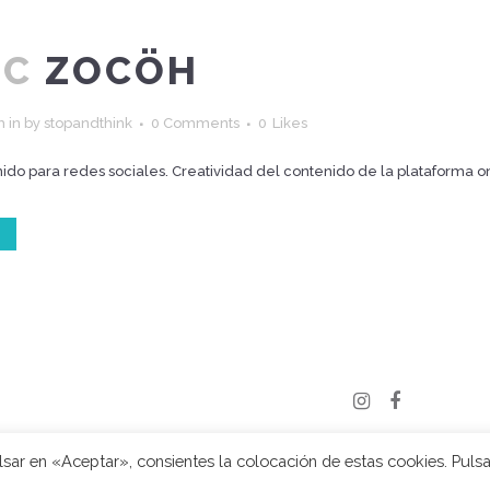
IC
ZOCÖH
h
in
by
stopandthink
0 Comments
0
Likes
ido para redes sociales. Creatividad del contenido de la plataforma onl
© 2020 Stop and Think | Todos los derechos reservados
| Aviso legal
|
ulsar en «Aceptar», consientes la colocación de estas cookies. Pulsa