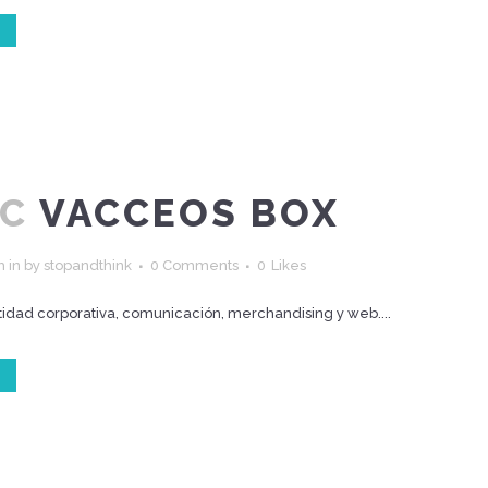
IC
VACCEOS BOX
h
in
by
stopandthink
0 Comments
0
Likes
idad corporativa, comunicación, merchandising y web....