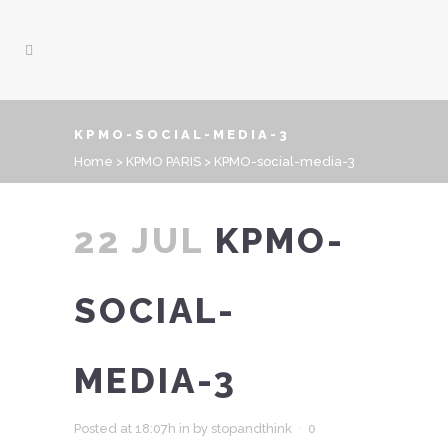
KPMO-SOCIAL-MEDIA-3
Home
>
KPMO PARIS
>
KPMO-social-media-3
22 JUL
KPMO-
SOCIAL-
MEDIA-3
Posted at 18:07h
in
by
stopandthink
0