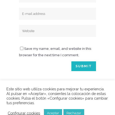
Save my name, email, and website in this
browser for the next time I comment.
Este sitio web utiliza cookies para mejorar tu experiencia.
Al pulsar en «Aceptar», consientes la colocación de estas
cookies. Pulsa el botón «Configurar cookies» para cambiar
tus preferencias.
© 2020 Stop and Think | Todos los derechos reservados
| Aviso legal
|
Política de privacidad
| Política de cookies
Configurar cookies
Aceptar
Rechazar